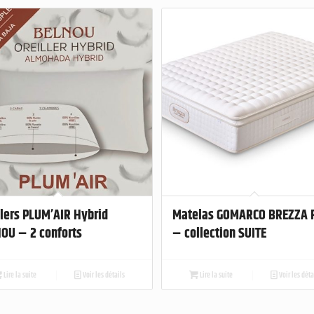
llers PLUM’AIR Hybrid
Matelas GOMARCO BREZZA 
OU – 2 conforts
– collection SUITE
Lire la suite
Voir les détails
Lire la suite
Voir les déta