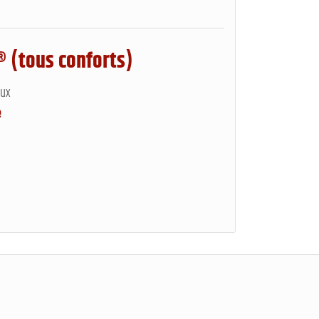
 (tous conforts)
aux
é