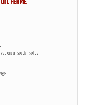
fort FERME
x
i veulent un soutien solide
eige