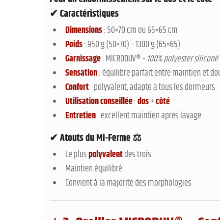
✔ Caractéristiques
Dimensions
: 50×70 cm ou 65×65 cm
Poids
: 950 g (50×70) – 1300 g (65×65)
Garnissage
: MICRODUV® –
100% polyester siliconé
Sensation
: équilibre parfait entre maintien et d
Confort
: polyvalent, adapté à tous les dormeurs
Utilisation conseillée
:
dos
+
côté
Entretien
: excellent maintien après lavage
✔ Atouts du Mi-Ferme ⚖️
Le plus
polyvalent
des trois
Maintien équilibré
Convient à la majorité des morphologies