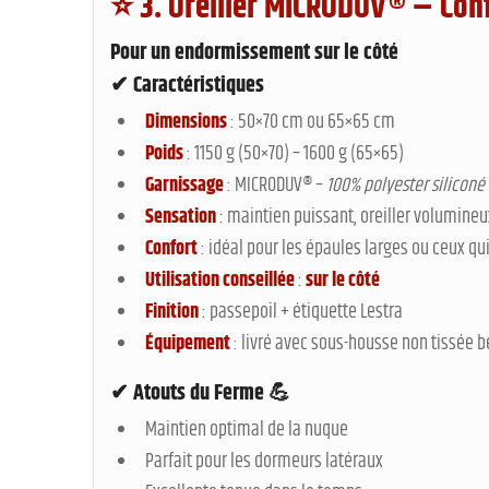
⭐
3. Oreiller MICRODUV® – Con
Pour un
endormissement sur le côté
✔ Caractéristiques
Dimensions
: 50×70 cm ou 65×65 cm
Poids
: 1150 g (50×70) – 1600 g (65×65)
Garnissage
: MICRODUV® –
100% polyester siliconé
Sensation
: maintien puissant, oreiller volumineu
Confort
: idéal pour les épaules larges ou ceux qu
Utilisation conseillée
:
sur le côté
Finition
: passepoil + étiquette Lestra
Équipement
: livré avec sous-housse non tissée b
✔ Atouts du Ferme 💪
Maintien optimal de la nuque
Parfait pour les dormeurs latéraux