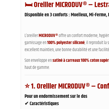
🛏️
Oreiller MICRODUV® – Lestr
Disponible en 3 conforts :
Moelleux
,
Mi-Ferme
,
L’oreiller
MICRODUV®
offre un confort moderne, hygién
garnissage en
100% polyester siliconé
, il reproduit l
excellent maintien, une bonne durabilité et une facilit
Son enveloppe en
satiné à carreaux 100% coton supér
haut de gamme.
⭐
1. Oreiller MICRODUV® – Co
Pour un
endormissement sur le dos
✔ Caractéristiques