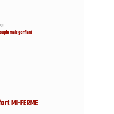
ien
ouple mais gonflant
fort MI-FERME