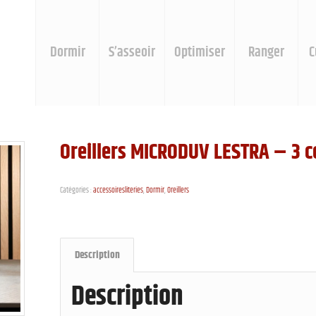
Dormir
S’asseoir
Optimiser
Ranger
C
Oreillers MICRODUV LESTRA – 3 c
Catégories :
accessoiresliteries
,
Dormir
,
Oreillers
Description
Description