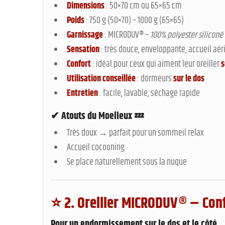
Dimensions
: 50×70 cm ou 65×65 cm
Poids
: 750 g (50×70) – 1000 g (65×65)
Garnissage
: MICRODUV® –
100% polyester siliconé
Sensation
: très douce, enveloppante, accueil aér
Confort
: idéal pour ceux qui aiment leur oreiller
s
Utilisation conseillée
: dormeurs
sur le dos
Entretien
: facile, lavable, séchage rapide
✔ Atouts du Moelleux 💤
Très doux → parfait pour un sommeil relax
Accueil cocooning
Se place naturellement sous la nuque
⭐
2. Oreiller MICRODUV® – Con
Pour un
endormissement sur le dos et le côté